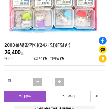
2000불빛딸깍이(24개입)(F일반)
26,400
원
배송비
(조건)
지역별
수량
즉시구매
장바구니
찜