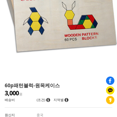
60p패턴블럭-원목케이스
3,000
원
배송비
(조건)
지역별
원산지
중국