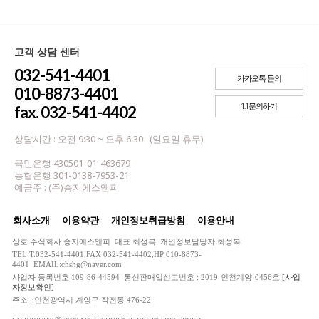
고객 상담 센터
032-541-4401
카카오톡 문의
010-8873-4401
1:1문의하기
fax. 032-541-4402
상담시간 : 오전 9:30 ~ 오후 6:30 (일요일 휴무)
국민은행 430501-01-463679
농협은행 301-0138-7953-21
예금주 : (주)승지에스앤피
회사소개
이용약관
개인정보취급방침
이용안내
상호:주식회사 승지에스앤피 대표:최성복 개인정보담당자:최성복
TEL:T.032-541-4401,FAX 032-541-4402,HP 010-8873-
4401 EMAIL:chshg@naver.com
사업자 등록번호:109-86-44594 통신판매업신고번호 : 2019-인천계양-0456호
[사업
자정보확인]
주소 : 인천광역시 계양구 작전동 476-22