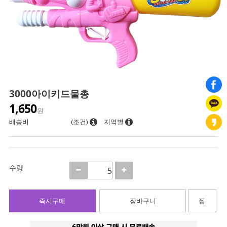
3000아이키드물총
1,650
원
배송비
(조건)
지역별
수량
즉시구매
장바구니
찜